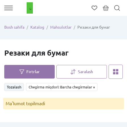
Bosh sahifa
Katalog
Mahsulotlar
Резаки для бумаг
Резаки для бумаг
Firtrlar
Saralash
Tozalash
Chegirma miqdori: Barcha chegirmalar
×
Ma'lumot topilmadi