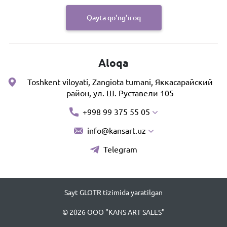
Qayta qo'ng'iroq
Aloqa
Toshkent viloyati, Zangiota tumani, Яккасарайский
район, ул. Ш. Руставели 105
+998 99 375 55 05
info@kansart.uz
Telegram
Sayt GLOTR tizimida yaratilgan
© 2026 OOO "KANS ART SALES"