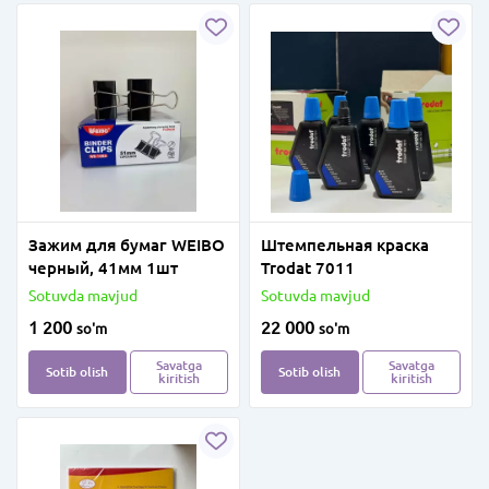
Зажим для бумаг WEIBO
Штемпельная краска
черный, 41мм 1шт
Trodat 7011
Sotuvda mavjud
Sotuvda mavjud
1 200
22 000
so'm
so'm
Savatga
Savatga
Sotib olish
Sotib olish
kiritish
kiritish