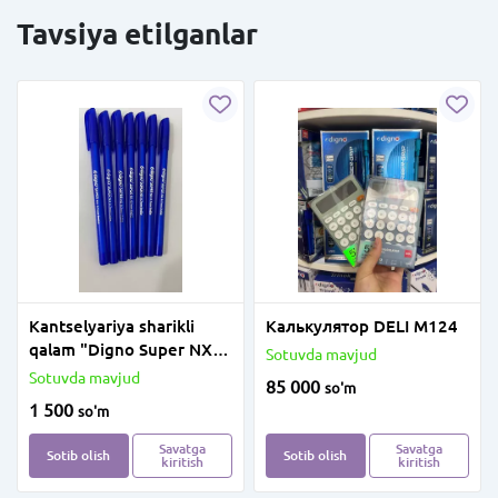
Tavsiya etilganlar
Kantselyariya sharikli
Калькулятор DELI M124
qalam "Digno Super NX"
Sotuvda mavjud
(Moviy)
Sotuvda mavjud
85 000
so'm
1 500
so'm
Savatga
Savatga
Sotib olish
Sotib olish
kiritish
kiritish