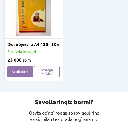
Фотобумага А4 130г 50л
Sotuvda mavjud
23 000
so'm
Savatga
Sotib olish
kiritish
Savollaringiz bormi?
Qayta qo'ng'iroqqa so'rov qoldiring
va siz bilan tez orada bog'lanamiz