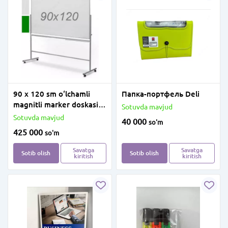
90 x 120 sm o‘lchamli
Папка-портфель Deli
magnitli marker doskasi
Sotuvda mavjud
(oq/yashil)
Sotuvda mavjud
40 000
so'm
425 000
so'm
Savatga
Savatga
Sotib olish
Sotib olish
kiritish
kiritish