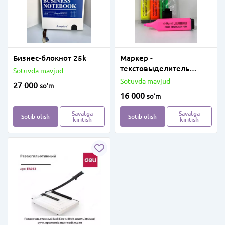
Бизнес-блокнот 25k
Маркер -
текстовыделитель
Sotuvda mavjud
DIGNO Neo Highlighter
Sotuvda mavjud
27 000
so'm
16 000
so'm
Savatga
Savatga
Sotib olish
Sotib olish
kiritish
kiritish