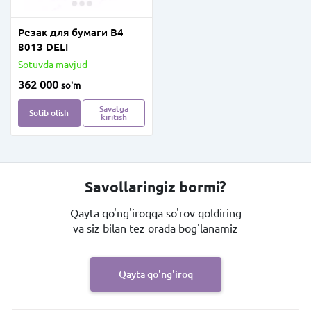
Резак для бумаги B4
8013 DELI
Sotuvda mavjud
362 000
so'm
Savatga
Sotib olish
kiritish
Savollaringiz bormi?
Qayta qo'ng'iroqqa so'rov qoldiring
va siz bilan tez orada bog'lanamiz
Qayta qo'ng'iroq