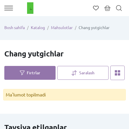
Bosh sahifa
Katalog
Mahsulotlar
Chang yutgichlar
Chang yutgichlar
Firtrlar
Saralash
Ma'lumot topilmadi
Tavsiya etilganlar