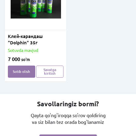
Клей-карандаш
"Dolphin" 35г
Sotuvda mavjud
7 000
so'm
Savatga
Sotib olish
kiritish
Savollaringiz bormi?
Qayta qo'ng'iroqqa so'rov qoldiring
va siz bilan tez orada bog'lanamiz