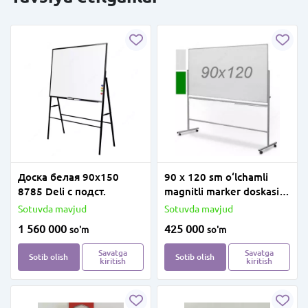
Доска белая 90х150
90 x 120 sm o‘lchamli
8785 Deli с подст.
magnitli marker doskasi
(oq/yashil)
Sotuvda mavjud
Sotuvda mavjud
1 560 000
425 000
so'm
so'm
Savatga
Savatga
Sotib olish
Sotib olish
kiritish
kiritish