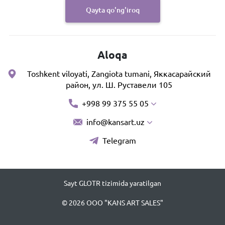
Qayta qo'ng'iroq
Aloqa
Toshkent viloyati, Zangiota tumani, Яккасарайский
район, ул. Ш. Руставели 105
+998 99 375 55 05
info@kansart.uz
Telegram
Sayt GLOTR tizimida yaratilgan
© 2026 OOO "KANS ART SALES"