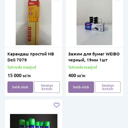
Карандаш простой HB
Зажим для бумаг WEIBO
Deli 7079
черный, 19мм 1шт
Sotuvda mavjud
Sotuvda mavjud
15 000
400
so'm
so'm
Savatga
Savatga
Sotib olish
Sotib olish
kiritish
kiritish