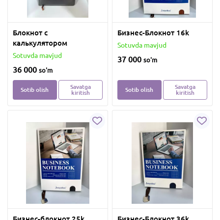
Блокнот с
Бизнес-Блокнот 16k
калькулятором
Sotuvda mavjud
Sotuvda mavjud
37 000
so'm
36 000
so'm
Savatga
Savatga
Sotib olish
Sotib olish
kiritish
kiritish
Бизнес-блокнот 25k
Бизнес-Блокнот 36k