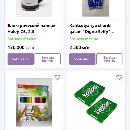
Электрический чайник
Kantselyariya sharikli
Haley C6, 2.5
qalam "Digno Selfy"
(Moviy)
Sotuvda mavjud
Sotuvda mavjud
170 000
2 500
so'm
so'm
Savatga
Savatga
Sotib olish
Sotib olish
kiritish
kiritish