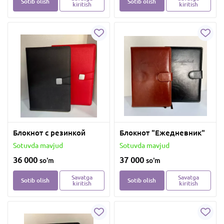
Sotib olish
Sotib olish
kiritish
kiritish
Блокнот с резинкой
Блокнот "Ежедневник"
Sotuvda mavjud
Sotuvda mavjud
36 000
37 000
so'm
so'm
Savatga
Savatga
Sotib olish
Sotib olish
kiritish
kiritish