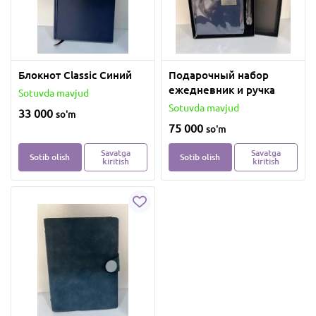
Блокнот Classic Синий
Подарочный набор
ежедневник и ручка
Sotuvda mavjud
Sotuvda mavjud
33 000
so'm
75 000
so'm
Savatga
Savatga
Sotib olish
Sotib olish
kiritish
kiritish