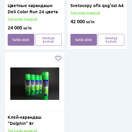
Цветные карандаши
Svetocopy ofis qog‘ozi A4
Deli Color Run 24 цвета
Sotuvda mavjud
Sotuvda mavjud
42 000
so'm
24 000
so'm
Savatga
Savatga
Sotib olish
Sotib olish
kiritish
kiritish
Клей-карандаш
"Dolphin" 8г
Sotuvda mavjud