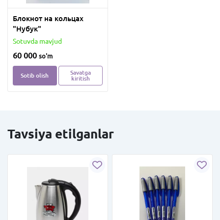
Блокнот на кольцах
"Нубук"
Sotuvda mavjud
60 000
so'm
Savatga
Sotib olish
kiritish
Tavsiya etilganlar