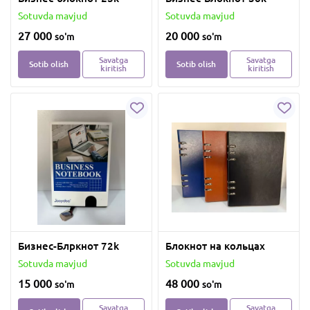
Sotuvda mavjud
Sotuvda mavjud
27 000
20 000
so'm
so'm
Savatga
Savatga
Sotib olish
Sotib olish
kiritish
kiritish
Бизнес-Блркнот 72k
Блокнот на кольцах
Sotuvda mavjud
Sotuvda mavjud
15 000
48 000
so'm
so'm
Savatga
Savatga