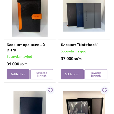
Блокнот оранжевый
Блокнот "Notebook"
Diary
Sotuvda mavjud
Sotuvda mavjud
37 000
so'm
31 000
so'm
Savatga
Savatga
Sotib olish
Sotib olish
kiritish
kiritish