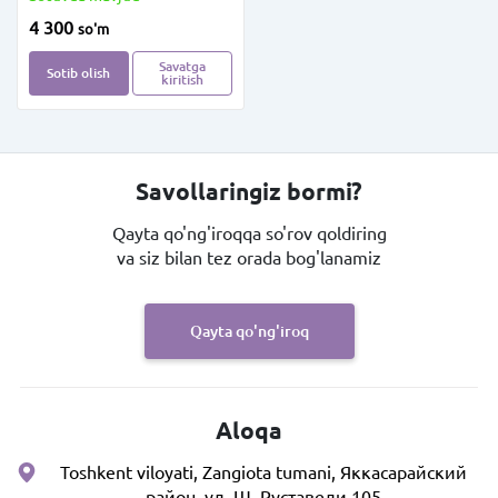
4 300
so'm
Savatga
Sotib olish
kiritish
Savollaringiz bormi?
Qayta qo'ng'iroqqa so'rov qoldiring
va siz bilan tez orada bog'lanamiz
Qayta qo'ng'iroq
Aloqa
Toshkent viloyati, Zangiota tumani, Яккасарайский
район, ул. Ш. Руставели 105