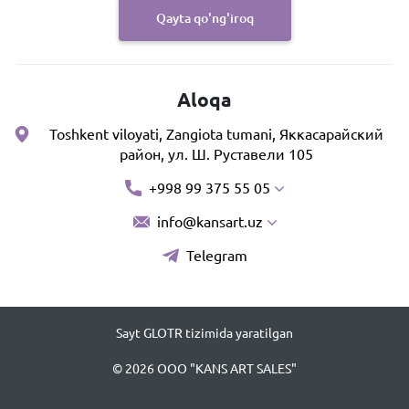
Qayta qo'ng'iroq
Aloqa
Toshkent viloyati, Zangiota tumani, Яккасарайский
район, ул. Ш. Руставели 105
+998 99 375 55 05
info@kansart.uz
Telegram
Sayt GLOTR tizimida yaratilgan
© 2026 OOO "KANS ART SALES"