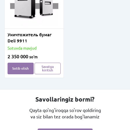
Уничтожитель бумаг
Deli 9911
Sotuvda mavjud
2 350 000
so'm
Savatga
Sotib olish
kiritish
Savollaringiz bormi?
Qayta qo'ng'iroqqa so'rov qoldiring
va siz bilan tez orada bog'lanamiz