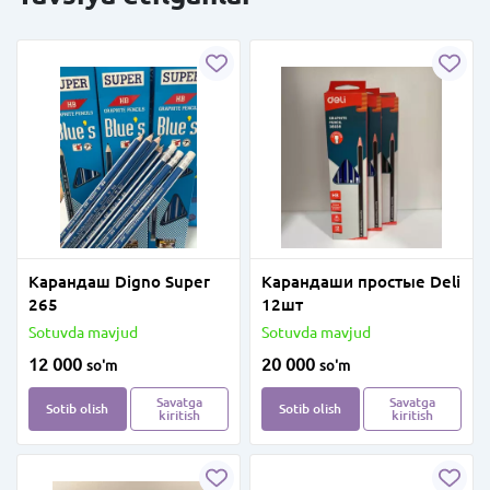
Карандаш Digno Super
Карандаши простые Deli
265
12шт
Sotuvda mavjud
Sotuvda mavjud
12 000
20 000
so'm
so'm
Savatga
Savatga
Sotib olish
Sotib olish
kiritish
kiritish