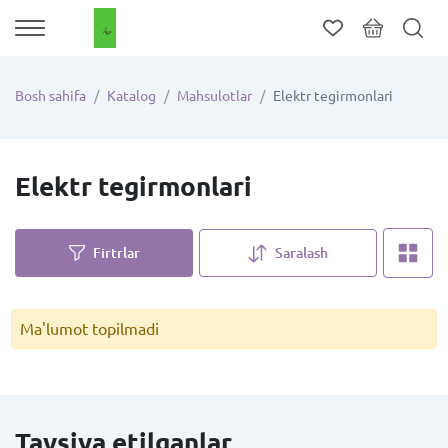
Bosh sahifa
Katalog
Mahsulotlar
Elektr tegirmonlari
Elektr tegirmonlari
Firtrlar
Saralash
Ma'lumot topilmadi
Tavsiya etilganlar