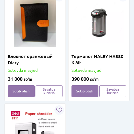
Блокнот оранжевый
Термопот HALEY HA680
Diary
6.8lt
Sotuvda mavjud
Sotuvda mavjud
31 000
390 000
so'm
so'm
Savatga
Savatga
Sotib olish
Sotib olish
kiritish
kiritish