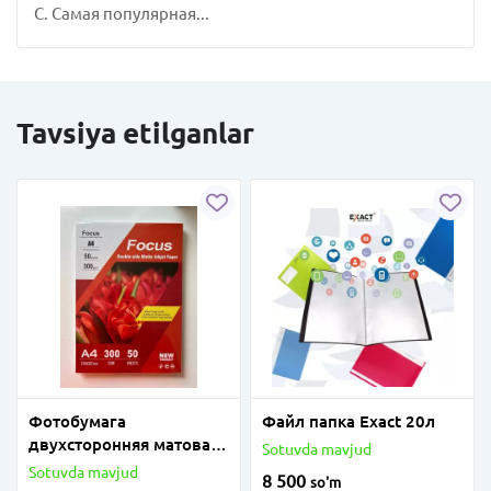
C. Самая популярная...
Tavsiya etilganlar
Фотобумага
Файл папка Exact 20л
двухсторонняя матовая
Sotuvda mavjud
А4 300г, 50л
Sotuvda mavjud
8 500
so'm