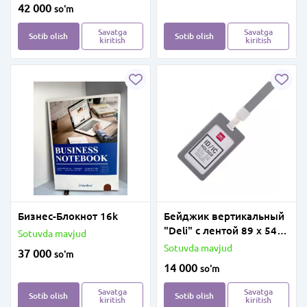
42 000
so'm
Savatga
Savatga
Sotib olish
Sotib olish
kiritish
kiritish
Бизнес-Блокнот 16k
Бейджик вертикальный
"Deli" с лентой 89 х 54
Sotuvda mavjud
мм
Sotuvda mavjud
37 000
so'm
14 000
so'm
Savatga
Savatga
Sotib olish
Sotib olish
kiritish
kiritish