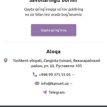
Savollaringiz bormi?
Qayta qo'ng'iroqqa so'rov qoldiring
va siz bilan tez orada bog'lanamiz
Qayta qo'ng'iroq
Aloqa
Toshkent viloyati, Zangiota tumani, Яккасарайский
район, ул. Ш. Руставели 105
+998 99 375 55 05
info@kansart.uz
Telegram