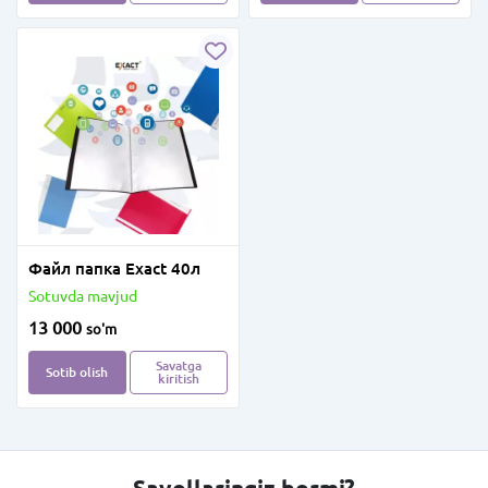
Файл папка Exact 40л
Sotuvda mavjud
13 000
so'm
Savatga
Sotib olish
kiritish