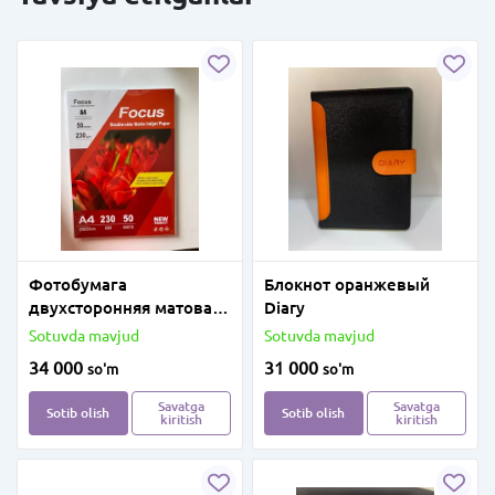
Фотобумага
Блокнот оранжевый
двухсторонняя матовая
Diary
А4 230г, 50л
Sotuvda mavjud
Sotuvda mavjud
34 000
31 000
so'm
so'm
Savatga
Savatga
Sotib olish
Sotib olish
kiritish
kiritish