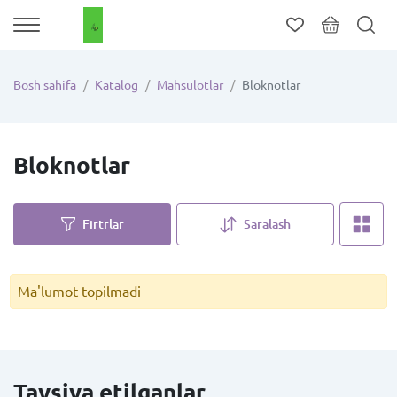
Bosh sahifa
Katalog
Mahsulotlar
Bloknotlar
Bloknotlar
Firtrlar
Saralash
Ma'lumot topilmadi
Tavsiya etilganlar