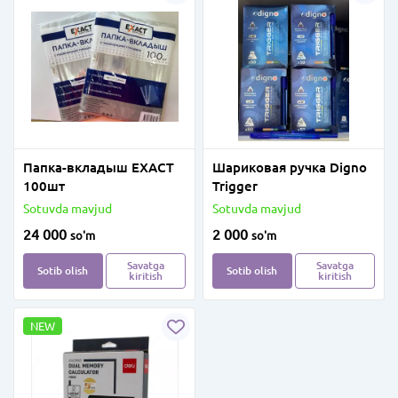
Папка-вкладыш EXACT
Шариковая ручка Digno
100шт
Trigger
Sotuvda mavjud
Sotuvda mavjud
24 000
2 000
so'm
so'm
Savatga
Savatga
Sotib olish
Sotib olish
kiritish
kiritish
NEW