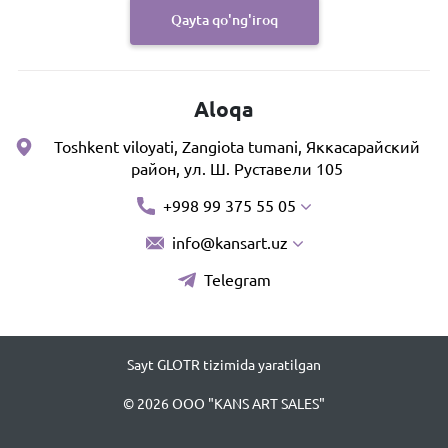
Qayta qo'ng'iroq
Aloqa
Toshkent viloyati, Zangiota tumani, Яккасарайский
район, ул. Ш. Руставели 105
+998 99 375 55 05
info@kansart.uz
Telegram
Sayt GLOTR tizimida yaratilgan
© 2026 OOO "KANS ART SALES"