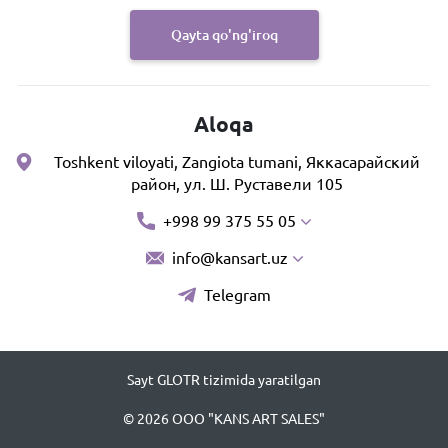
Qayta qo'ng'iroq
Aloqa
Toshkent viloyati, Zangiota tumani, Яккасарайский
район, ул. Ш. Руставели 105
+998 99 375 55 05
info@kansart.uz
Telegram
Sayt GLOTR tizimida yaratilgan
© 2026 OOO "KANS ART SALES"