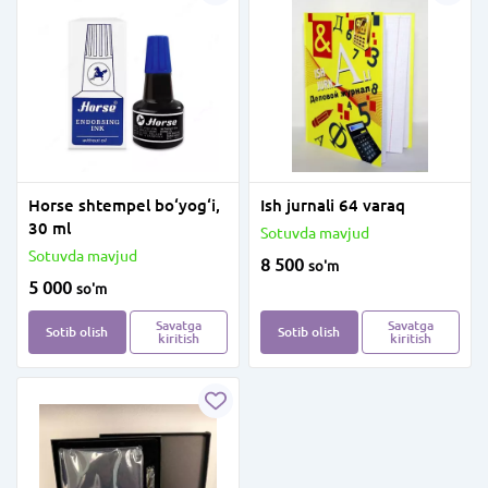
Horse shtempel bo‘yog‘i,
Ish jurnali 64 varaq
30 ml
Sotuvda mavjud
Sotuvda mavjud
8 500
so'm
5 000
so'm
Savatga
Savatga
Sotib olish
Sotib olish
kiritish
kiritish