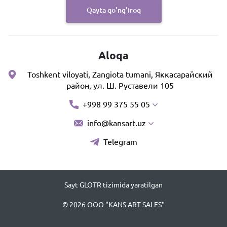
Qayta qo'ng'iroq
Aloqa
Toshkent viloyati, Zangiota tumani, Яккасарайский
район, ул. Ш. Руставели 105
+998 99 375 55 05
info@kansart.uz
Telegram
Sayt GLOTR tizimida yaratilgan
© 2026 OOO "KANS ART SALES"