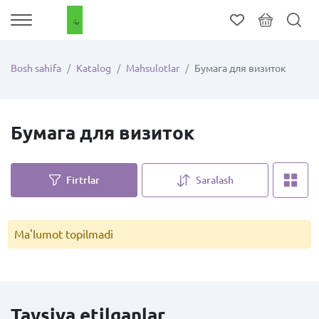
Bosh sahifa
Katalog
Mahsulotlar
Бумага для визиток
Бумага для визиток
Firtrlar
Saralash
Ma'lumot topilmadi
Tavsiya etilganlar