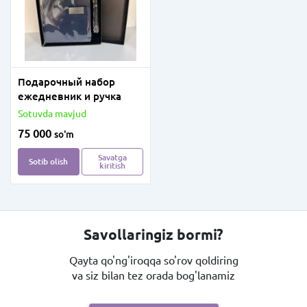
Подарочный набор
ежедневник и ручка
Sotuvda mavjud
75 000
so'm
Savatga
Sotib olish
kiritish
Savollaringiz bormi?
Qayta qo'ng'iroqqa so'rov qoldiring
va siz bilan tez orada bog'lanamiz