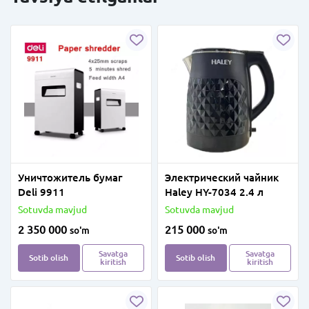
Уничтожитель бумаг
Электрический чайник
Deli 9911
Haley HY-7034 2.4 л
Sotuvda mavjud
Sotuvda mavjud
2 350 000
215 000
so'm
so'm
Savatga
Savatga
Sotib olish
Sotib olish
kiritish
kiritish