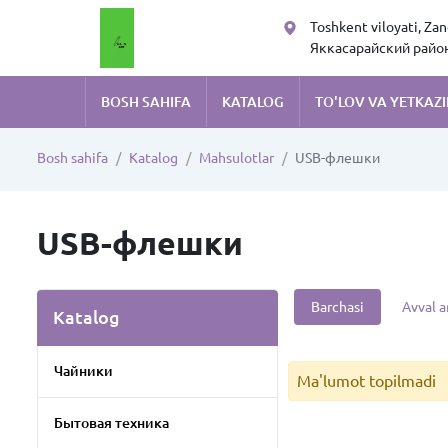
Toshkent viloyati, Za
Яккасарайский район,
Руставели 105
BOSH SAHIFA
KATALOG
TO'LOV VA YETKAZI
Bosh sahifa
Katalog
Mahsulotlar
USB-флешки
USB-флешки
Barchasi
Avval a
Katalog
Чайники
Ma'lumot topilmadi
Бытовая техника