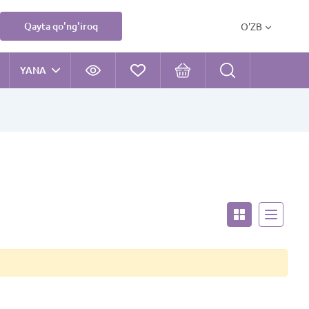
Qayta qo'ng'iroq
O'ZB
YANA