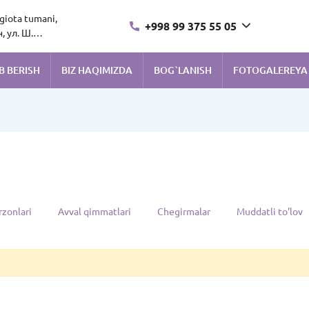
ngiota tumani,
+998 99 375 55 05
 ул. Ш.
B BERISH
BIZ HAQIMIZDA
BOG`LANISH
FOTOGALEREYA
rzonlari
Avval qimmatlari
Chegirmalar
Muddatli to'lov