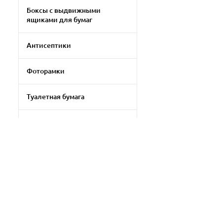
Боксы с выдвижными
ящиками для бумаг
Антисептики
Фоторамки
Туалетная бумага
Клей-карандаш
Прочая бытовая химия
Бумага для цветной печати
Filtrni qo'llash
Прочая офисная техника
Tozalash