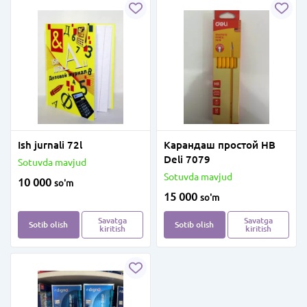
Ish jurnali 72l
Карандаш простой HB
Deli 7079
Sotuvda mavjud
Sotuvda mavjud
10 000
so'm
15 000
so'm
Savatga
Savatga
Sotib olish
Sotib olish
kiritish
kiritish