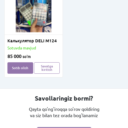
Калькулятор DELI M124
Sotuvda mavjud
85 000
so'm
Savatga
Sotib olish
kiritish
Savollaringiz bormi?
Qayta qo'ng'iroqqa so'rov qoldiring
va siz bilan tez orada bog'lanamiz