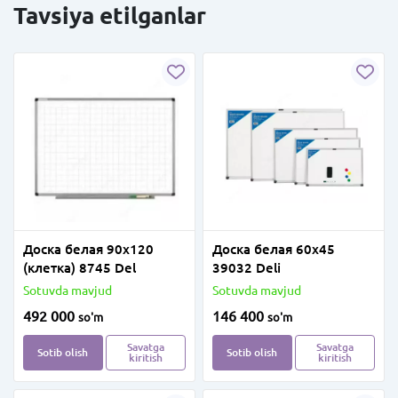
Tavsiya etilganlar
Доска белая 90х120
Доска белая 60х45
(клетка) 8745 Del
39032 Deli
Sotuvda mavjud
Sotuvda mavjud
492 000
146 400
so'm
so'm
Savatga
Savatga
Sotib olish
Sotib olish
kiritish
kiritish