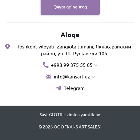
Qayta qo'ng'iroq
Aloqa
Toshkent viloyati, Zangiota tumani, Яккасарайский
район, ул. Ш. Руставели 105
+998 99 375 55 05
info@kansart.uz
Telegram
Sayt GLOTR tizimida yaratilgan
© 2026 OOO "KANS ART SALES"