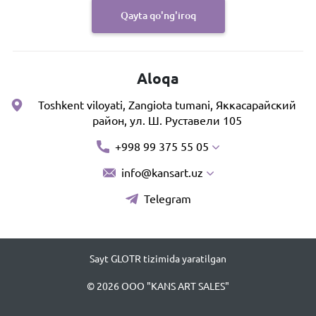
Qayta qo'ng'iroq
Aloqa
Toshkent viloyati, Zangiota tumani, Яккасарайский
район, ул. Ш. Руставели 105
+998 99 375 55 05
info@kansart.uz
Telegram
Sayt GLOTR tizimida yaratilgan
© 2026 OOO "KANS ART SALES"