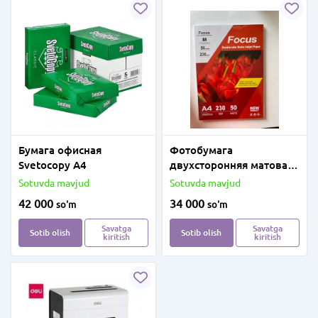
Бумага офисная
Фотобумага
Svetocopy A4
двухсторонняя матовая
А4 230г, 50л
Sotuvda mavjud
Sotuvda mavjud
42 000
34 000
so'm
so'm
Savatga
Savatga
Sotib olish
Sotib olish
kiritish
kiritish