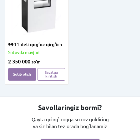
9911 deli qog‘oz qirg‘ich
Sotuvda mavjud
2 350 000
so'm
Savatga
Sotib olish
kiritish
Savollaringiz bormi?
Qayta qo'ng'iroqqa so'rov qoldiring
va siz bilan tez orada bog'lanamiz