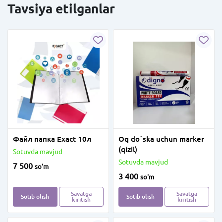
Tavsiya etilganlar
Файл папка Exact 10л
Oq do`ska uchun marker
(qizil)
Sotuvda mavjud
Sotuvda mavjud
7 500
so'm
3 400
so'm
Savatga
Savatga
Sotib olish
Sotib olish
kiritish
kiritish