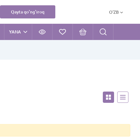
Qayta qo'ng'iroq
O'ZB
YANA