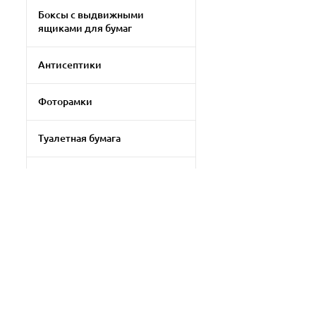
Боксы с выдвижными
ящиками для бумаг
Антисептики
Фоторамки
Туалетная бумага
Клей-карандаш
Прочая бытовая химия
Бумага для цветной печати
Filtrni qo'llash
Прочая офисная техника
Tozalash