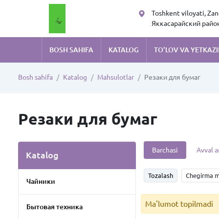
Toshkent viloyati, Za
Яккасарайский район,
Руставели 105
BOSH SAHIFA
KATALOG
TO'LOV VA YETKAZI
Bosh sahifa
Katalog
Mahsulotlar
Резаки для бумаг
Резаки для бумаг
Barchasi
Avval a
Katalog
Tozalash
Chegirma m
Чайники
Ma'lumot topilmadi
Бытовая техника