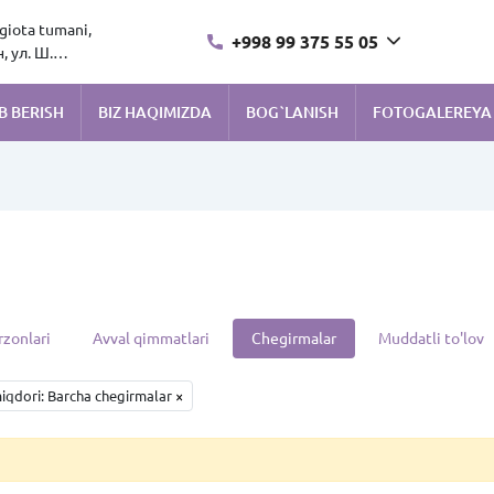
ngiota tumani,
+998 99 375 55 05
 ул. Ш.
B BERISH
BIZ HAQIMIZDA
BOG`LANISH
FOTOGALEREYA
rzonlari
Avval qimmatlari
Chegirmalar
Muddatli to'lov
iqdori: Barcha chegirmalar
×