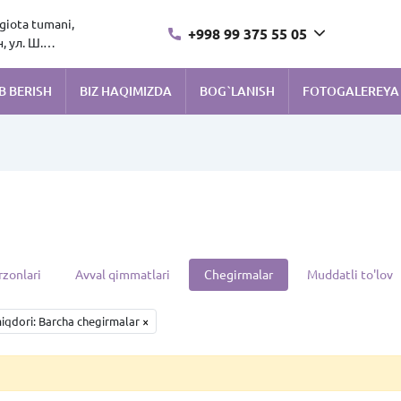
ngiota tumani,
+998 99 375 55 05
 ул. Ш.
B BERISH
BIZ HAQIMIZDA
BOG`LANISH
FOTOGALEREYA
rzonlari
Avval qimmatlari
Chegirmalar
Muddatli to'lov
iqdori: Barcha chegirmalar
×