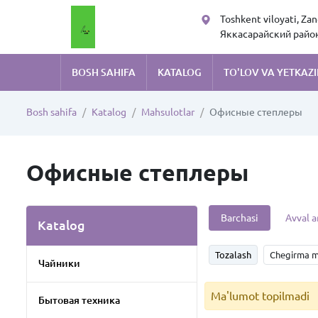
Toshkent viloyati, Za
Яккасарайский район,
Руставели 105
BOSH SAHIFA
KATALOG
TO'LOV VA YETKAZI
Bosh sahifa
Katalog
Mahsulotlar
Офисные степлеры
Офисные степлеры
Barchasi
Avval a
Katalog
Tozalash
Chegirma m
Чайники
Ma'lumot topilmadi
Бытовая техника