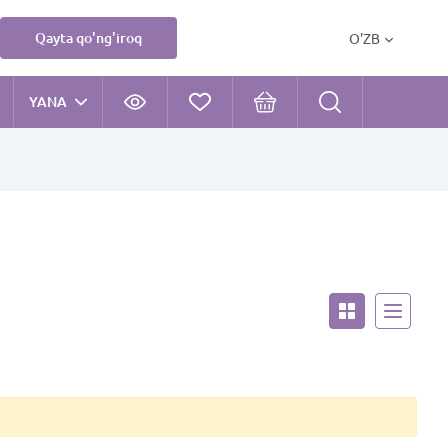
Qayta qo'ng'iroq
O'ZB
YANA