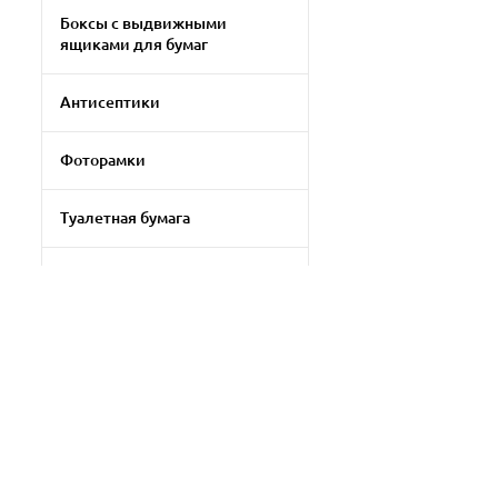
Боксы с выдвижными
ящиками для бумаг
Антисептики
Фоторамки
Туалетная бумага
Клей-карандаш
Прочая бытовая химия
Бумага для цветной печати
Filtrni qo'llash
Прочая офисная техника
Tozalash