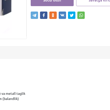
Sotib olish
Savatga kirit
)
va
metall taglik
 (balandlik)