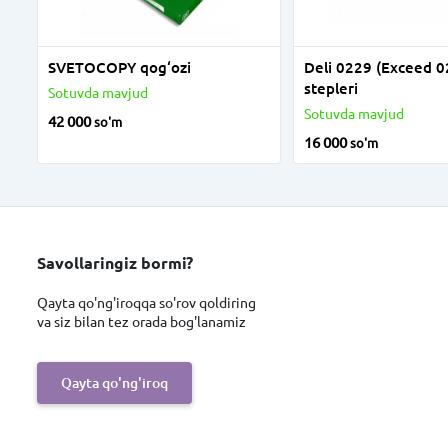
SVETOCOPY qog‘ozi
Deli 0229 (Exceed 0
stepleri
Sotuvda mavjud
Sotuvda mavjud
42 000
so'm
16 000
so'm
Savollaringiz bormi?
Qayta qo'ng'iroqqa so'rov qoldiring
va siz bilan tez orada bog'lanamiz
Qayta qo'ng'iroq