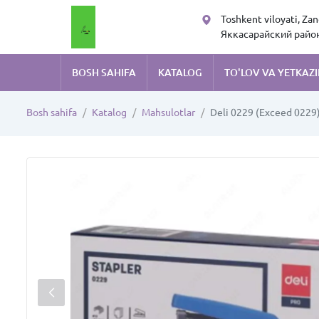
Toshkent viloyati, Za
Яккасарайский район,
Руставели 105
BOSH SAHIFA
KATALOG
TO'LOV VA YETKAZI
Bosh sahifa
Katalog
Mahsulotlar
Deli 0229 (Exceed 0229)