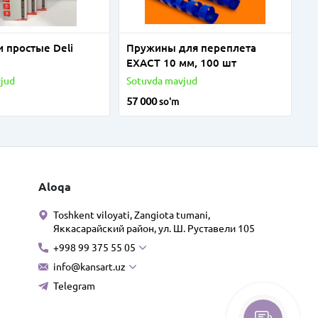
 простые Deli
Пружины для переплета
EXACT 10 мм, 100 шт
jud
Sotuvda mavjud
57 000
so'm
Aloqa
Toshkent viloyati, Zangiota tumani,
Яккасарайский район, ул. Ш. Руставели 105
+998 99 375 55 05
info@kansart.uz
Telegram