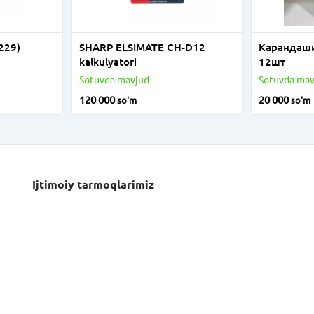
229)
SHARP ELSIMATE CH-D12
Карандаши
kalkulyatori
12шт
Sotuvda mavjud
Sotuvda mav
120 000
20 000
so'm
so'm
Ijtimoiy tarmoqlarimiz