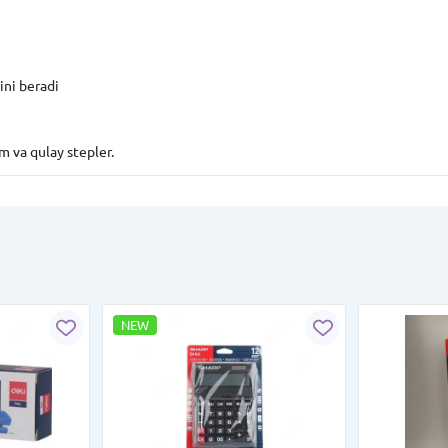
ini beradi
m va qulay stepler.
NEW