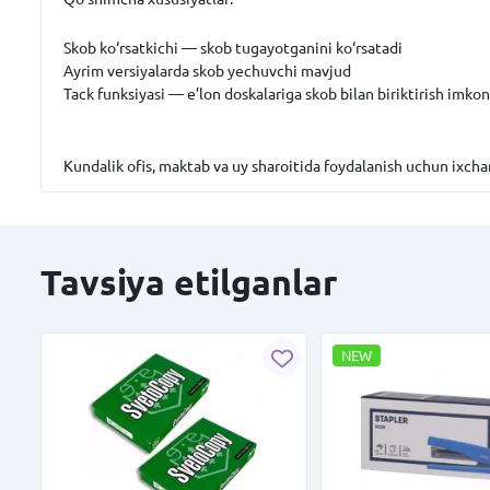
Skob ko‘rsatkichi
— skob tugayotganini ko‘rsatadi
Ayrim versiyalarda
skob yechuvchi
mavjud
Tack funksiyasi
— e’lon doskalariga skob bilan biriktirish imkon
Kundalik ofis, maktab va uy sharoitida foydalanish uchun ixcha
Tavsiya etilganlar
NEW