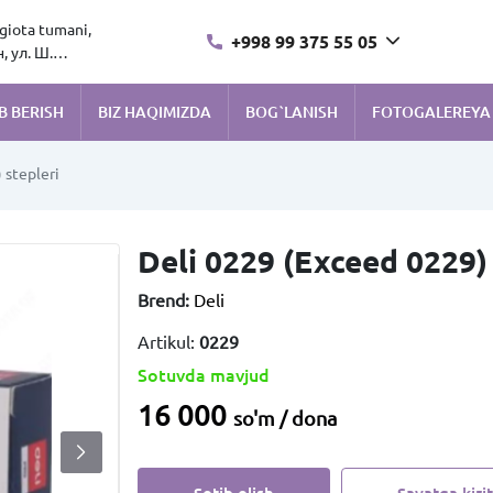
ngiota tumani,
+998 99 375 55 05
 ул. Ш.
B BERISH
BIZ HAQIMIZDA
BOG`LANISH
FOTOGALEREYA
 stepleri
Deli 0229 (Exceed 0229) 
Brend:
Deli
Artikul:
0229
Sotuvda mavjud
16 000
so'm / dona