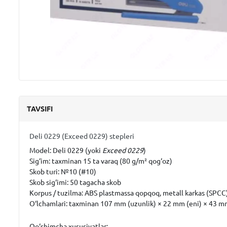
TAVSIFI
Deli 0229 (Exceed 0229) stepleri
Model:
Deli 0229 (yoki
Exceed 0229
)
Sig‘im:
taxminan
15 ta varaq (80 g/m² qog‘oz)
Skob turi:
№10 (#10)
Skob sig‘imi:
50 tagacha skob
Korpus / tuzilma:
ABS plastmassa qopqoq
,
metall karkas (SPCC
O‘lchamlari:
taxminan
107 mm (uzunlik) × 22 mm (eni) × 43 mm
Qo‘shimcha xususiyatlar: