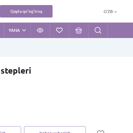
Qayta qo'ng'iroq
O'ZB
YANA
stepleri