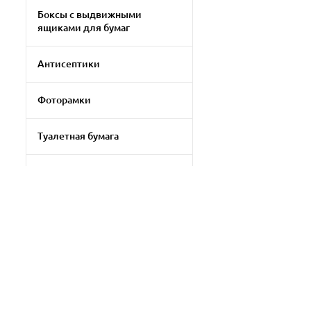
Боксы с выдвижными
ящиками для бумаг
Антисептики
Фоторамки
Туалетная бумага
Клей-карандаш
1Прочая бытовая химия
Бумага для цветной печати
Применить фильтр
Прочая офисная техника
Сбросить