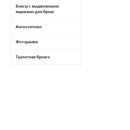
Боксы с выдвижными
ящиками для бумаг
Антисептики
Фоторамки
Туалетная бумага
Клей-карандаш
1Прочая бытовая химия
Бумага для цветной печати
Применить фильтр
Прочая офисная техника
Сбросить