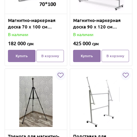
Магнитно-маркерная
Магнитно-маркерная
доска 70 х 100 см
доска 90 х 120 см
(Белая/Зеленая)
(Белая/Зеленая)
В наличии
В наличии
182 000
425 000
сум
сум
Купить
В корзину
Купить
В корзину
Тренога для магнитно-
Подставка для