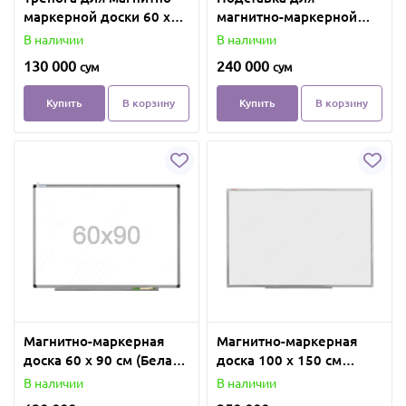
маркерной доски 60 х
магнитно-маркерной
90 мм (Черная)
доски 90 х 120 мм
В наличии
В наличии
(Белая)
130 000
240 000
сум
сум
Купить
В корзину
Купить
В корзину
Магнитно-маркерная
Магнитно-маркерная
доска 60 х 90 см (Белая/
доска 100 х 150 см
Зеленая)
(Белая/Зеленая)
В наличии
В наличии