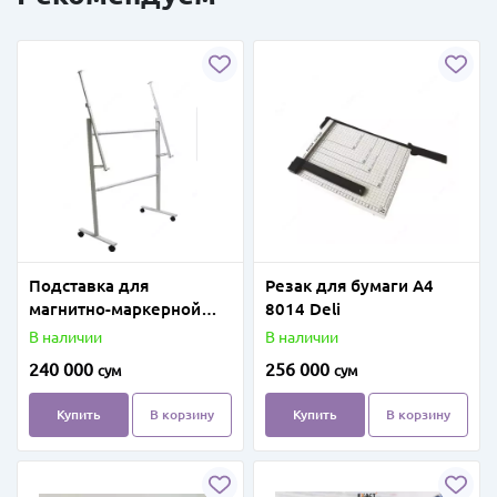
Подставка для
Резак для бумаги A4
магнитно-маркерной
8014 Deli
доски 90 х 120 мм
В наличии
В наличии
(Белая)
240 000
256 000
сум
сум
Купить
В корзину
Купить
В корзину