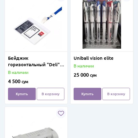
Бейджик
Uniball vision elite
горизонтальный "Deli"
В наличии
115x93mm
В наличии
25 000
сум
4 500
сум
Купить
В корзину
Купить
В корзину