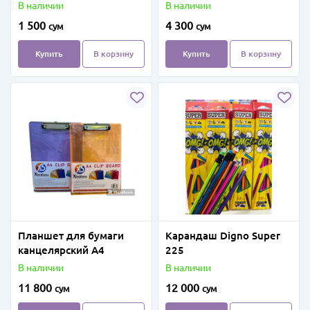
Super NX" (Синяя)
В наличии
В наличии
1 500
4 300
сум
сум
Купить
В корзину
Купить
В корзину
Планшет для бумаги
Карандаш Digno Super
канцелярский A4
225
В наличии
В наличии
11 800
12 000
сум
сум