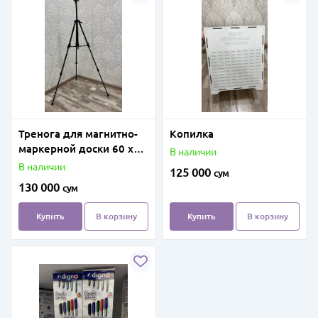
Тренога для магнитно-
Копилка
маркерной доски 60 х
В наличии
90 мм (Черная)
В наличии
125 000
сум
130 000
сум
Купить
В корзину
Купить
В корзину