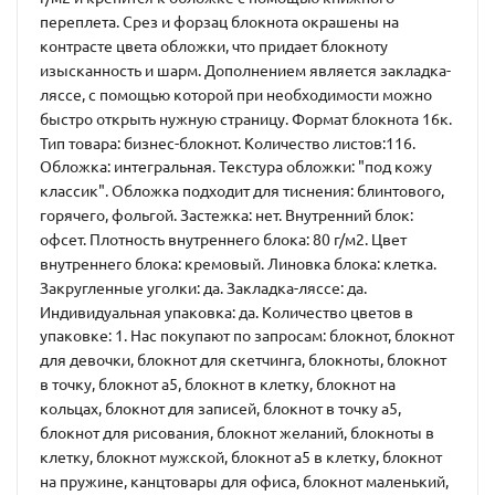
переплета. Срез и форзац блокнота окрашены на
контрасте цвета обложки, что придает блокноту
изысканность и шарм. Дополнением является закладка-
ляссе, с помощью которой при необходимости можно
быстро открыть нужную страницу. Формат блокнота 16к.
Тип товара: бизнес-блокнот. Количество листов:116.
Обложка: интегральная. Текстура обложки: "под кожу
классик". Обложка подходит для тиснения: блинтового,
горячего, фольгой. Застежка: нет. Внутренний блок:
офсет. Плотность внутреннего блока: 80 г/м2. Цвет
внутреннего блока: кремовый. Линовка блока: клетка.
Закругленные уголки: да. Закладка-ляссе: да.
Индивидуальная упаковка: да. Количество цветов в
упаковке: 1. Нас покупают по запросам: блокнот, блокнот
для девочки, блокнот для скетчинга, блокноты, блокнот
в точку, блокнот а5, блокнот в клетку, блокнот на
кольцах, блокнот для записей, блокнот в точку а5,
блокнот для рисования, блокнот желаний, блокноты в
клетку, блокнот мужской, блокнот а5 в клетку, блокнот
на пружине, канцтовары для офиса, блокнот маленький,