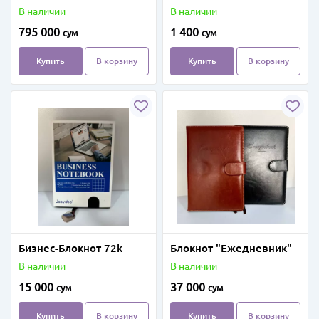
(серый) Deli E3872
В наличии
В наличии
795 000
1 400
сум
сум
Купить
В корзину
Купить
В корзину
Бизнес-Блокнот 72k
Блокнот "Ежедневник"
В наличии
В наличии
15 000
37 000
сум
сум
Купить
В корзину
Купить
В корзину