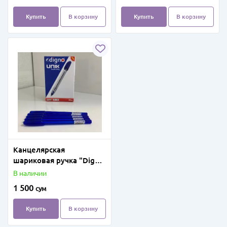
Купить
В корзину
Купить
В корзину
Канцелярская
шариковая ручка "Digno
Unik" (синяя, зеленая,
В наличии
красная, черная)
1 500
сум
Купить
В корзину