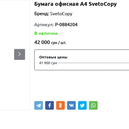
Бумага офисная А4 SvetoCopy
Бренд:
SvetoCopy
Артикул:
P-0884204
В наличии
42 000
сум / шт.
Оптовые цены
41 900 сум
Купить
В корзину
Написа