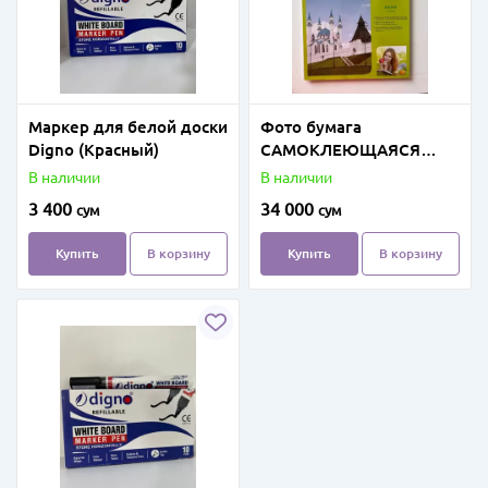
Маркер для белой доски
Фото бумага
Digno (Красный)
САМОКЛЕЮЩАЯСЯ
глянцевая А4 135г, 50л
В наличии
В наличии
3 400
34 000
сум
сум
Купить
В корзину
Купить
В корзину