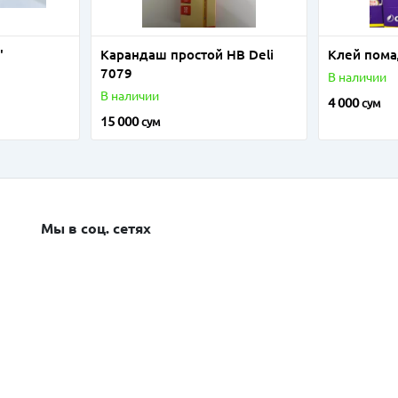
"
Карандаш простой HB Deli
Клей пома
7079
В наличии
В наличии
4 000
сум
15 000
сум
Мы в соц. сетях