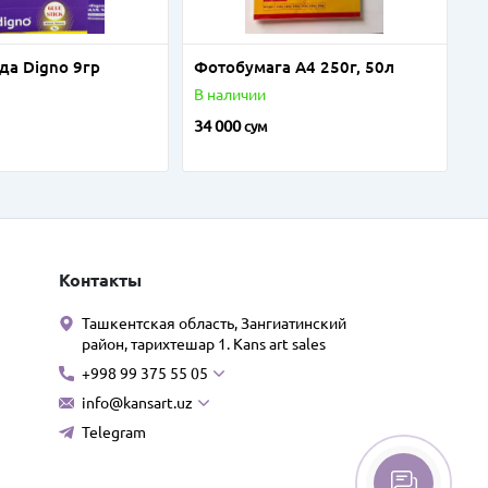
да Digno 9гр
Фотобумага А4 250г, 50л
В наличии
34 000
сум
Контакты
Ташкентская область, Зангиатинский
район, тарихтешар 1. Kans art sales
+998 99 375 55 05
info@kansart.uz
Telegram