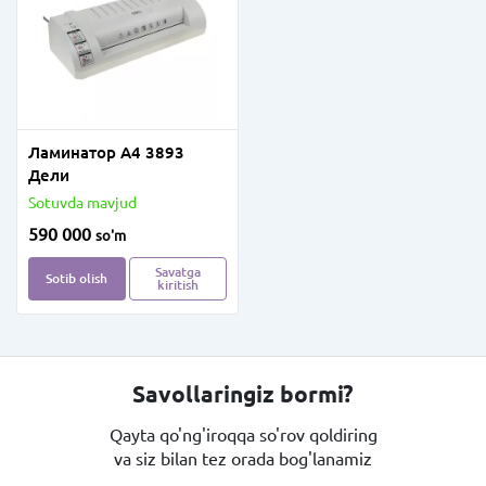
Ламинатор А4 3893
Дели
Sotuvda mavjud
590 000
so'm
Savatga
Sotib olish
kiritish
Savollaringiz bormi?
Qayta qo'ng'iroqqa so'rov qoldiring
va siz bilan tez orada bog'lanamiz