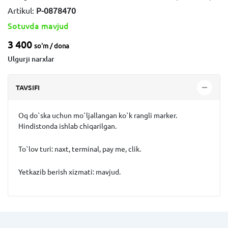
Artikul:
P-0878470
Sotuvda mavjud
3 400
so'm / dona
Ulgurji narxlar
TAVSIFI
Oq do`ska uchun mo`ljallangan ko`k rangli marker.
Hindistonda ishlab chiqarilgan.
To`lov turi: naxt, terminal, pay me, clik.
Yetkazib berish xizmati: mavjud.