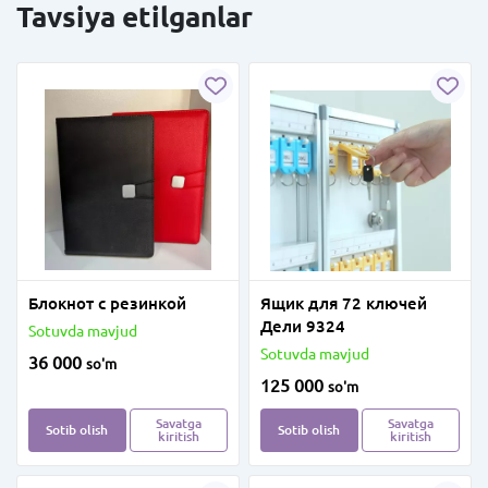
Tavsiya etilganlar
Блокнот с резинкой
Ящик для 72 ключей
Дели 9324
Sotuvda mavjud
Sotuvda mavjud
36 000
so'm
125 000
so'm
Savatga
Savatga
Sotib olish
Sotib olish
kiritish
kiritish