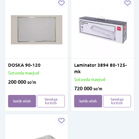
DOSKA 90-120
Laminator 3894 80-125-
mk
Sotuvda mavjud
Sotuvda mavjud
200 000
so'm
720 000
so'm
Savatga
Savatga
Sotib olish
Sotib olish
kiritish
kiritish