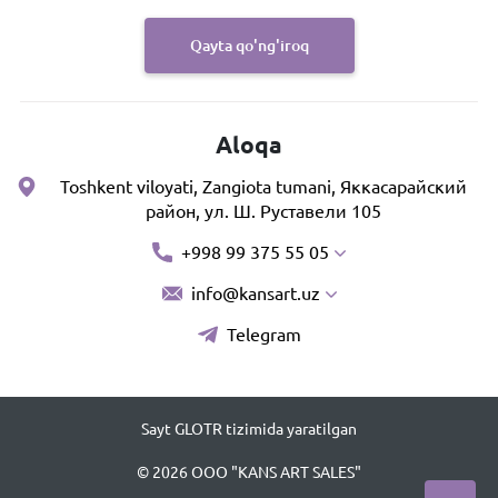
Qayta qo'ng'iroq
Aloqa
Toshkent viloyati, Zangiota tumani, Яккасарайский
район, ул. Ш. Руставели 105
+998 99 375 55 05
info@kansart.uz
Telegram
Sayt GLOTR tizimida yaratilgan
© 2026 OOO "KANS ART SALES"