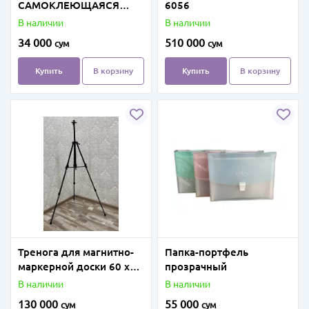
САМОКЛЕЮЩАЯСЯ
6056
глянцевая А4 135г, 50л
В наличии
В наличии
34 000
510 000
сум
сум
Купить
В корзину
Купить
В корзину
Тренога для магнитно-
Папка-портфель
маркерной доски 60 х
прозрачный
90 мм (Черная)
В наличии
В наличии
130 000
55 000
сум
сум