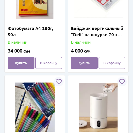
Фотобумага А4 250г,
Бейджик вертикальный
50л
"Deli" на шнурке 70 х
105 мм
В наличии
В наличии
34 000
4 000
сум
сум
Купить
В корзину
Купить
В корзину