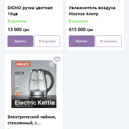
DIGNO ручка цветная
Увлажнитель воздуха
10цв
Hisense 4литр
В наличии
В наличии
13 000
615 000
сум
сум
Купить
В корзину
Купить
В корзину
Электрический чайник,
стеклянный, с
подсветкой 2.2 л