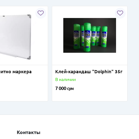
нитно маркера
Клей-карандаш "Dolphin" 35г
В наличии
7 000
сум
Контакты