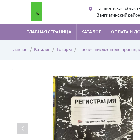
Ташкентская область
Зангиатинский район
Kans art sales
ГЛАВНАЯ СТРАНИЦА
КАТАЛОГ
ОПЛАТА И Д
Главная
Каталог
Товары
Прочие письменные принадл