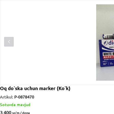
Oq do`ska uchun marker (Ko`k)
Artikul:
P-0878470
Sotuvda mavjud
3 400
so'm / dona