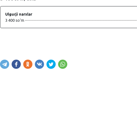
Ulgurji narxlar
3 400 so'm
Sotib olish
Savatga kiritish
Xabar yuborish