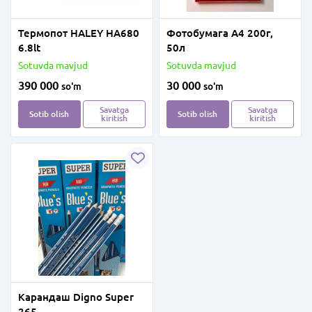
Термопот HALEY HA680
Фотобумага А4 200г,
6.8lt
50л
Sotuvda mavjud
Sotuvda mavjud
390 000
30 000
so'm
so'm
Savatga
Savatga
Sotib olish
Sotib olish
kiritish
kiritish
Карандаш Digno Super
265