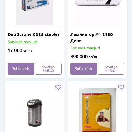
Deli Stapler 0325 stepleri
Ламинатор А4 2130
Дели
Sotuvda mavjud
Sotuvda mavjud
17 000
so'm
490 000
so'm
Savatga
Savatga
Sotib olish
Sotib olish
kiritish
kiritish