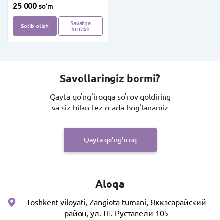
25 000
so'm
Savatga
Sotib olish
kiritish
Savollaringiz bormi?
Qayta qo'ng'iroqqa so'rov qoldiring
va siz bilan tez orada bog'lanamiz
Qayta qo'ng'iroq
Aloqa
Toshkent viloyati, Zangiota tumani, Яккасарайский
район, ул. Ш. Руставели 105