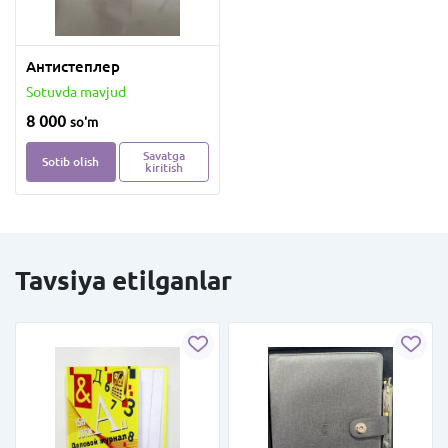
Антистеплер
Sotuvda mavjud
8 000
so'm
Savatga
Sotib olish
kiritish
Tavsiya etilganlar