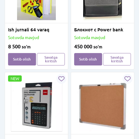
Ish jurnali 64 varaq
Блокнот с Power bank
Sotuvda mavjud
Sotuvda mavjud
8 500
450 000
so'm
so'm
Savatga
Savatga
Sotib olish
Sotib olish
kiritish
kiritish
NEW