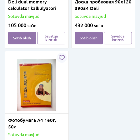
Deli dual memory
Доска пробковая 90х120
calculator kalkulyatori
39054 Deli
Sotuvda mavjud
Sotuvda mavjud
105 000
432 000
so'm
so'm
Savatga
Savatga
Sotib olish
Sotib olish
kiritish
kiritish
Фотобумага А4 160г,
50л
Sotuvda mavjud