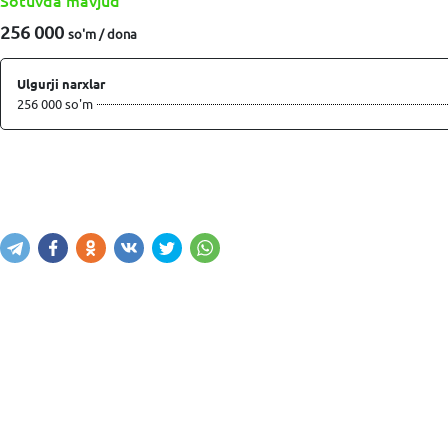
Sotuvda mavjud
256 000
so'm / dona
Ulgurji narxlar
256 000 so'm
Sotib olish
Savatga kiritish
Xabar yuborish