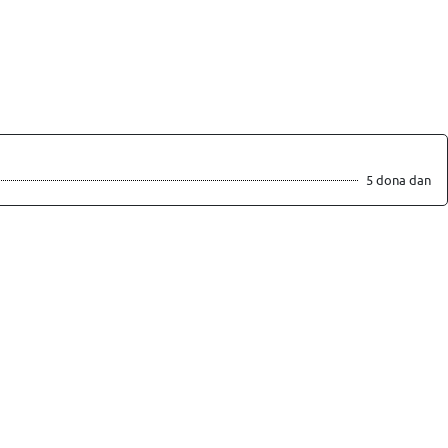
5 dona dan
Xabar yuborish