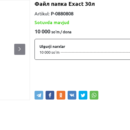
Файл папка Exact 30л
Artikul:
P-0880808
Sotuvda mavjud
10 000
so'm / dona
Ulgurji narxlar
10 000 so'm
Sotib olish
Savatga kiritish