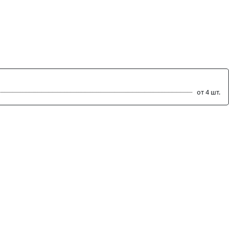
от 4 шт.
ть