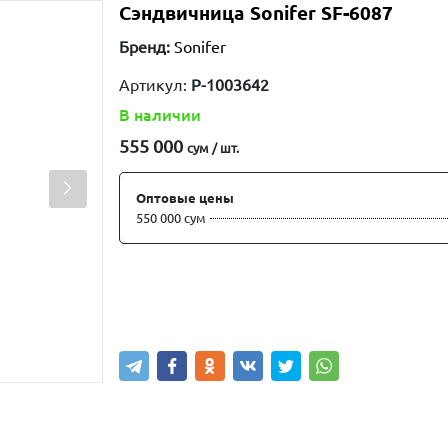
Cэндвичница Sonifer SF-6087
Бренд:
Sonifer
Артикул:
P-1003642
В наличии
555 000
сум / шт.
Оптовые цены
550 000 сум
Купить
В корзину
Написа